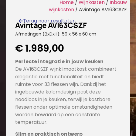
Home
/
Wijnkasten
/
Inbouw
wijnkasten
/ Avintage AVI63CSZF
Terug naar resultaten
Avintage AVI63CSZF
Afmetingen (BxDxH): 59 x 56 x 60 cm
€
1.989,00
Perfecte integratie in jouw keuken
De AVI63CSZF wijnklimaatkast combineert
elegantie met functionaliteit en biedt
ruimte voor 33 flessen wijn. Dankzij het
ingebouwde kolomdesign past deze
naadloos in je keuken, terwijl je kostbare
flessen onder optimale omstandigheden
worden bewaard op een constante
temperatuur.
Slim en praktisch ontwerp