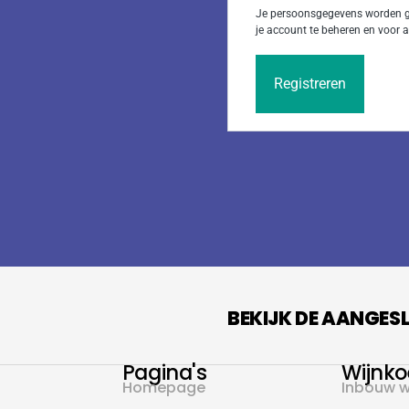
Je persoonsgegevens worden ge
je account te beheren en voor
Registreren
BEKIJK DE AANGES
Pagina's
Wijnko
Homepage
Inbouw w