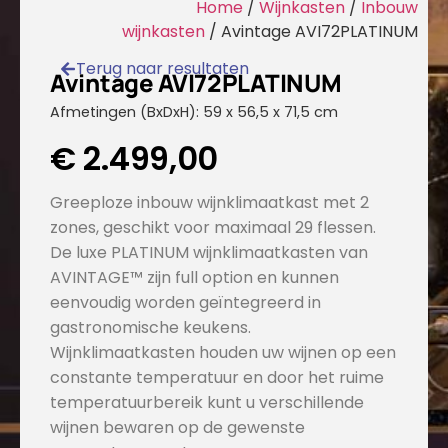
Home
/
Wijnkasten
/
Inbouw
wijnkasten
/ Avintage AVI72PLATINUM
Terug naar resultaten
Avintage AVI72PLATINUM
Afmetingen (BxDxH): 59 x 56,5 x 71,5 cm
€
2.499,00
Greeploze inbouw wijnklimaatkast met 2
zones, geschikt voor maximaal 29 flessen.
De luxe PLATINUM wijnklimaatkasten van
AVINTAGE™ zijn full option en kunnen
eenvoudig worden geïntegreerd in
gastronomische keukens.
Wijnklimaatkasten houden uw wijnen op een
constante temperatuur en door het ruime
temperatuurbereik kunt u verschillende
wijnen bewaren op de gewenste